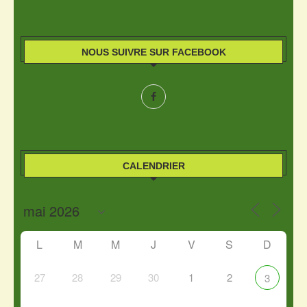
NOUS SUIVRE SUR FACEBOOK
CALENDRIER
L
M
M
J
V
S
D
27
28
29
30
1
2
3