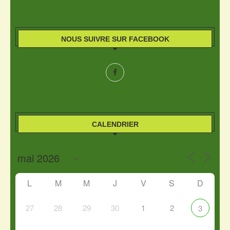
NOUS SUIVRE SUR FACEBOOK
CALENDRIER
L
M
M
J
V
S
D
27
28
29
30
1
2
3