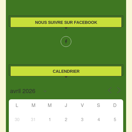
NOUS SUIVRE SUR FACEBOOK
CALENDRIER
L
M
M
J
V
S
D
30
31
1
2
3
4
5