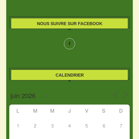
NOUS SUIVRE SUR FACEBOOK
CALENDRIER
L
M
M
J
V
S
D
1
2
3
4
5
6
7