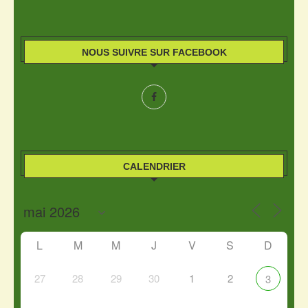
NOUS SUIVRE SUR FACEBOOK
CALENDRIER
L
M
M
J
V
S
D
27
28
29
30
1
2
3