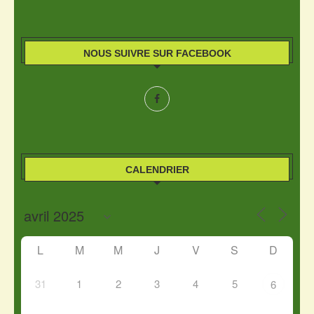
NOUS SUIVRE SUR FACEBOOK
CALENDRIER
L
M
M
J
V
S
D
31
1
2
3
4
5
6