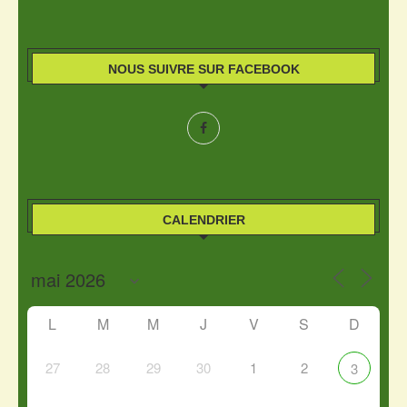
NOUS SUIVRE SUR FACEBOOK
CALENDRIER
L
M
M
J
V
S
D
27
28
29
30
1
2
3