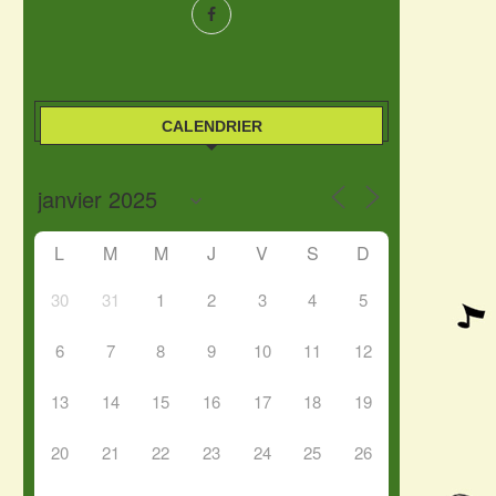
CALENDRIER
L
M
M
J
V
S
D
30
31
1
2
3
4
5
6
7
8
9
10
11
12
13
14
15
16
17
18
19
20
21
22
23
24
25
26