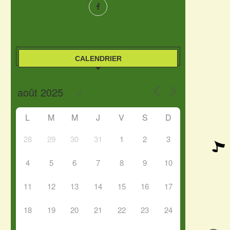
CALENDRIER
L
M
M
J
V
S
D
28
29
30
31
1
2
3
4
5
6
7
8
9
10
11
12
13
14
15
16
17
18
19
20
21
22
23
24