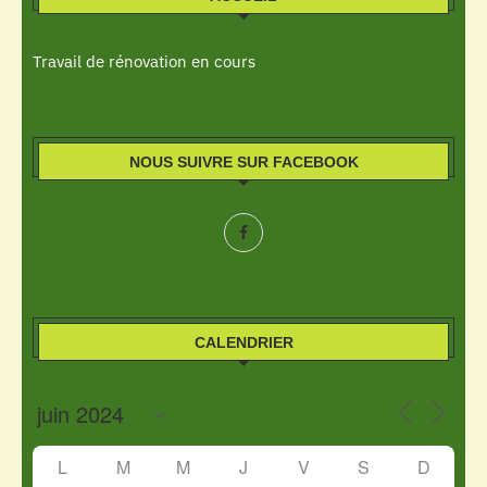
Travail de rénovation en cours
NOUS SUIVRE SUR FACEBOOK
CALENDRIER
L
M
M
J
V
S
D