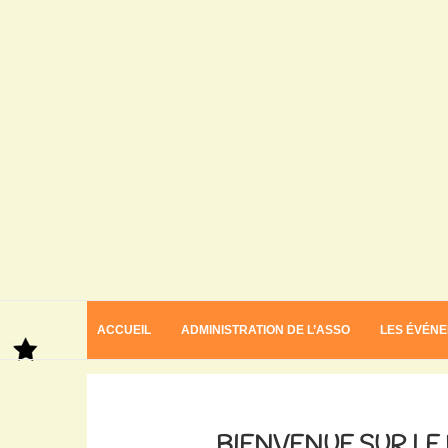
ACCUEIL
ADMINISTRATION DE L’ASSO
LES ÉVÉN
Home
A savoir
Bienvenue sur le blog de l’Associa
BIENVENUE SUR LE