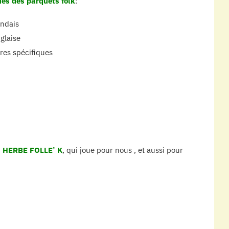
ués des parquets folk
:
andais
glaise
ires spécifiques
,
HERBE FOLLE’ K
, qui joue pour nous , et aussi pour