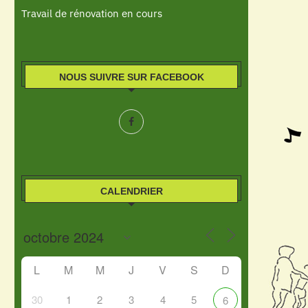
Travail de rénovation en cours
NOUS SUIVRE SUR FACEBOOK
CALENDRIER
L
M
M
J
V
S
D
30
1
2
3
4
5
6