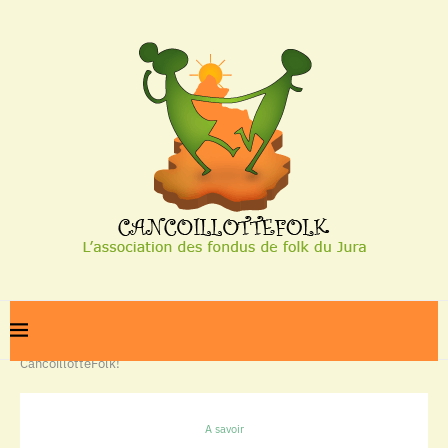
Home
A savoir
Bienvenue sur le blog de l’Association
CancoillotteFolk!
A savoir