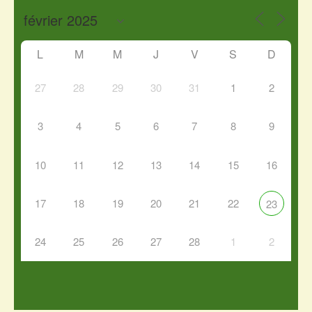
L
M
M
J
V
S
D
27
28
29
30
31
1
2
3
4
5
6
7
8
9
10
11
12
13
14
15
16
17
18
19
20
21
22
23
24
25
26
27
28
1
2