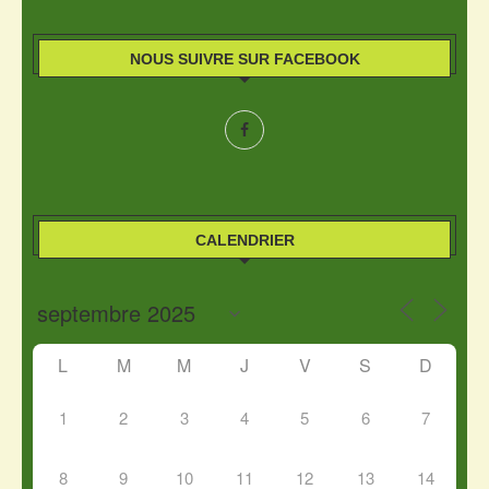
NOUS SUIVRE SUR FACEBOOK
CALENDRIER
L
M
M
J
V
S
D
1
2
3
4
5
6
7
8
9
10
11
12
13
14