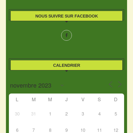
NOUS SUIVRE SUR FACEBOOK
CALENDRIER
L
M
M
J
V
S
D
30
31
1
2
3
4
5
6
7
8
9
10
11
12