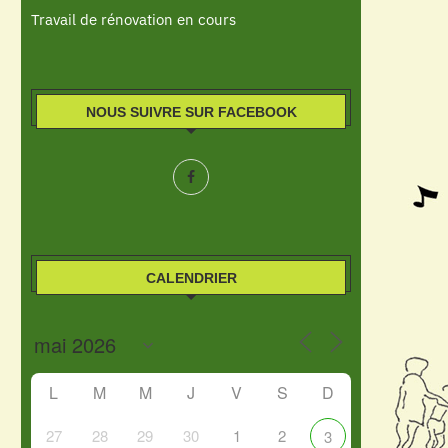
Travail de rénovation en cours
NOUS SUIVRE SUR FACEBOOK
CALENDRIER
L
M
M
J
V
S
D
27
28
29
30
1
2
3