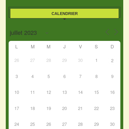
CALENDRIER
L
M
M
J
V
S
D
26
27
28
29
30
1
2
3
4
5
6
7
8
9
10
11
12
13
14
15
16
17
18
19
20
21
22
23
24
25
26
27
28
29
30