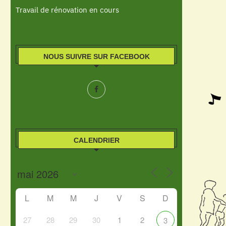
Travail de rénovation en cours
NOUS SUIVRE SUR FACEBOOK
CALENDRIER
L
M
M
J
V
S
D
27
28
29
30
1
2
3