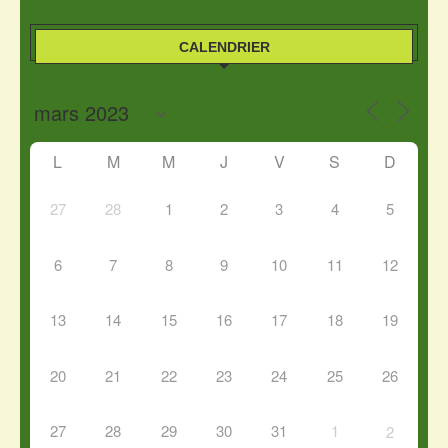
CALENDRIER
L
M
M
J
V
S
D
27
28
1
2
3
4
5
6
7
8
9
10
11
12
13
14
15
16
17
18
19
20
21
22
23
24
25
26
27
28
29
30
31
1
2