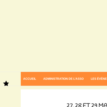
ACCUEIL
ADMINISTRATION DE L’ASSO
LES ÉVÉN
Home
27, 28 et 29 mai 2022 FOLK AU LAC
27, 28 ET 29 M