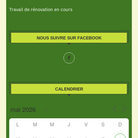
Travail de rénovation en cours
NOUS SUIVRE SUR FACEBOOK
CALENDRIER
L
M
M
J
V
S
D