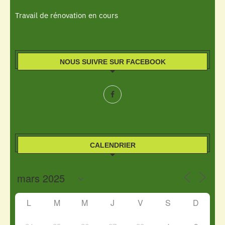
Travail de rénovation en cours
NOUS SUIVRE SUR FACEBOOK
CALENDRIER
L
M
M
J
V
S
D