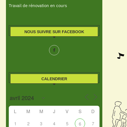
Travail de rénovation en cours
NOUS SUIVRE SUR FACEBOOK
CALENDRIER
L
M
M
J
V
S
D
1
2
3
4
5
7
6