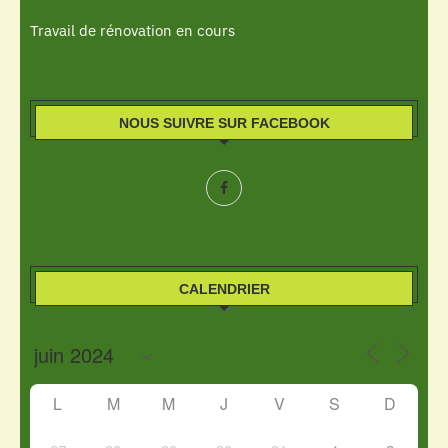
Travail de rénovation en cours
NOUS SUIVRE SUR FACEBOOK
CALENDRIER
L
M
M
J
V
S
D