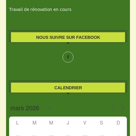
Travail de rénovation en cours
NOUS SUIVRE SUR FACEBOOK
CALENDRIER
L
M
M
J
V
S
D