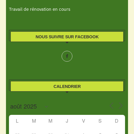
Travail de rénovation en cours
NOUS SUIVRE SUR FACEBOOK
CALENDRIER
L
M
M
J
V
S
D