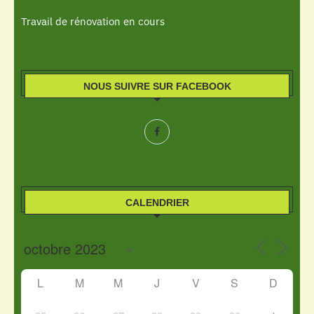
Travail de rénovation en cours
NOUS SUIVRE SUR FACEBOOK
CALENDRIER
L
M
M
J
V
S
D