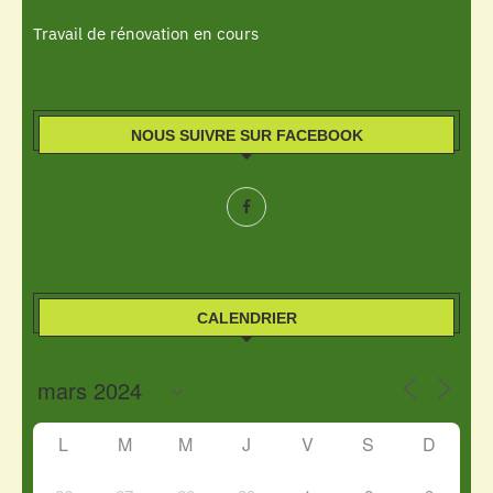
Travail de rénovation en cours
NOUS SUIVRE SUR FACEBOOK
CALENDRIER
L
M
M
J
V
S
D