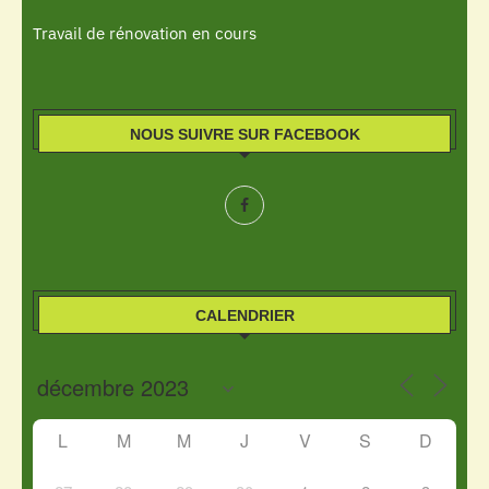
Travail de rénovation en cours
NOUS SUIVRE SUR FACEBOOK
CALENDRIER
L
M
M
J
V
S
D