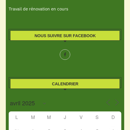
Travail de rénovation en cours
NOUS SUIVRE SUR FACEBOOK
CALENDRIER
L
M
M
J
V
S
D