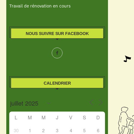
Travail de rénovation en cours
NOUS SUIVRE SUR FACEBOOK
CALENDRIER
L
M
M
J
V
S
D
30
1
2
3
4
5
6