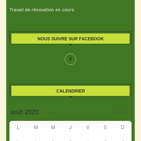
Travail de rénovation en cours
NOUS SUIVRE SUR FACEBOOK
CALENDRIER
L
M
M
J
V
S
D