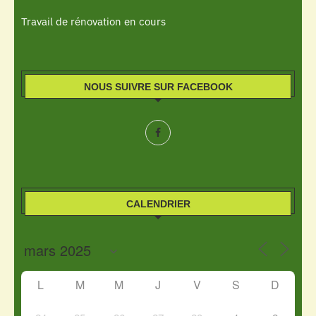
Travail de rénovation en cours
NOUS SUIVRE SUR FACEBOOK
CALENDRIER
L
M
M
J
V
S
D