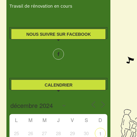
Travail de rénovation en cours
NOUS SUIVRE SUR FACEBOOK
CALENDRIER
L
M
M
J
V
S
D
25
26
27
28
29
30
1