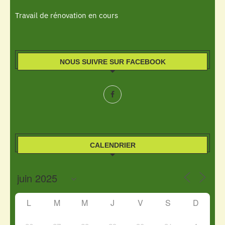
Travail de rénovation en cours
NOUS SUIVRE SUR FACEBOOK
CALENDRIER
L
M
M
J
V
S
D