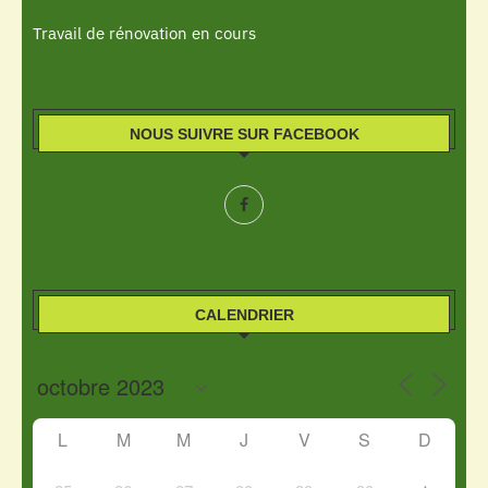
Travail de rénovation en cours
NOUS SUIVRE SUR FACEBOOK
CALENDRIER
L
M
M
J
V
S
D