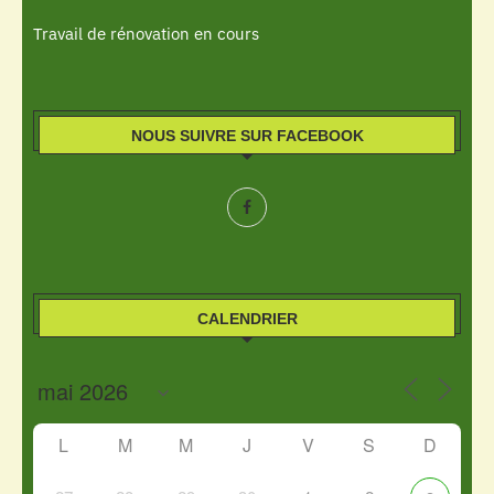
Travail de rénovation en cours
NOUS SUIVRE SUR FACEBOOK
CALENDRIER
L
M
M
J
V
S
D