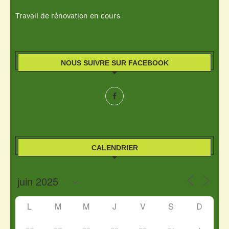
Travail de rénovation en cours
NOUS SUIVRE SUR FACEBOOK
CALENDRIER
L
M
M
J
V
S
D