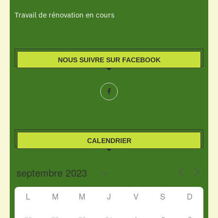
Travail de rénovation en cours
NOUS SUIVRE SUR FACEBOOK
CALENDRIER
L
M
M
J
V
S
D