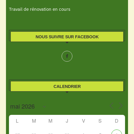
Travail de rénovation en cours
NOUS SUIVRE SUR FACEBOOK
CALENDRIER
L
M
M
J
V
S
D