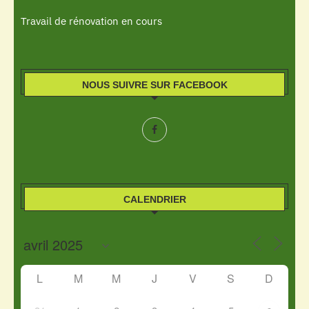
Travail de rénovation en cours
NOUS SUIVRE SUR FACEBOOK
CALENDRIER
L
M
M
J
V
S
D