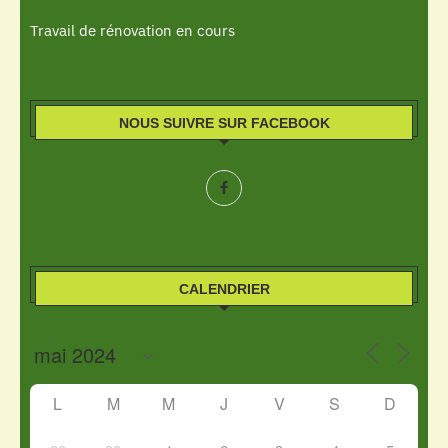
Travail de rénovation en cours
NOUS SUIVRE SUR FACEBOOK
CALENDRIER
L
M
M
J
V
S
D