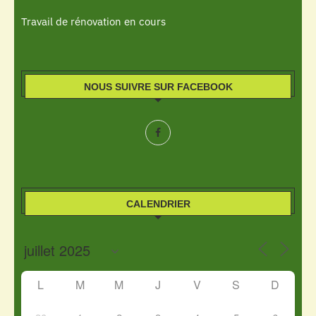
Travail de rénovation en cours
NOUS SUIVRE SUR FACEBOOK
CALENDRIER
L
M
M
J
V
S
D