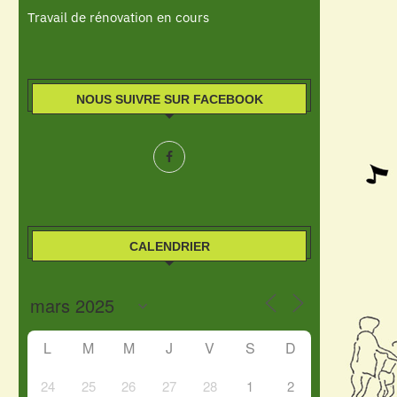
Travail de rénovation en cours
NOUS SUIVRE SUR FACEBOOK
CALENDRIER
L
M
M
J
V
S
D
24
25
26
27
28
1
2