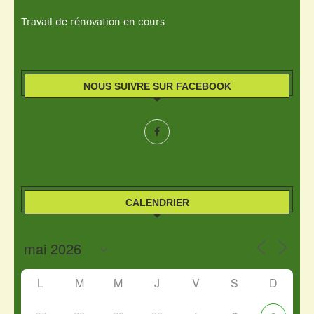
Travail de rénovation en cours
NOUS SUIVRE SUR FACEBOOK
CALENDRIER
L
M
M
J
V
S
D