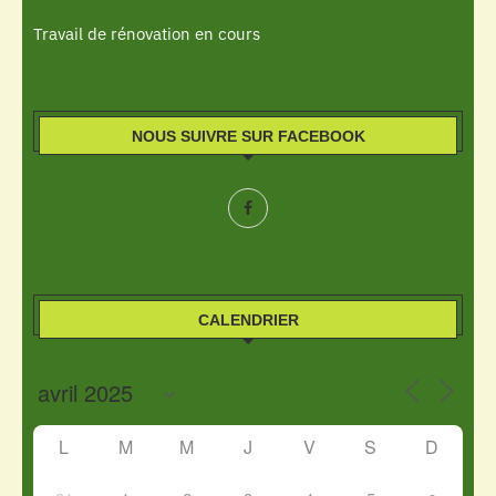
Travail de rénovation en cours
NOUS SUIVRE SUR FACEBOOK
CALENDRIER
L
M
M
J
V
S
D