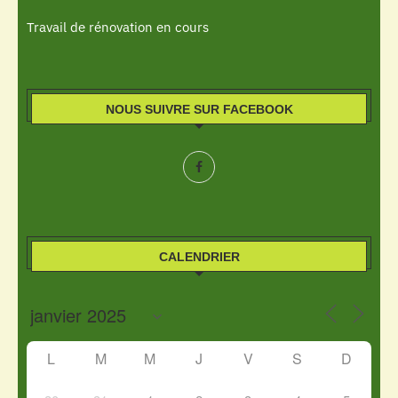
Travail de rénovation en cours
NOUS SUIVRE SUR FACEBOOK
CALENDRIER
L
M
M
J
V
S
D