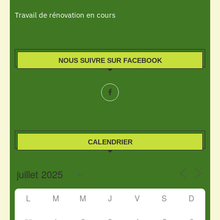
Travail de rénovation en cours
NOUS SUIVRE SUR FACEBOOK
CALENDRIER
L
M
M
J
V
S
D