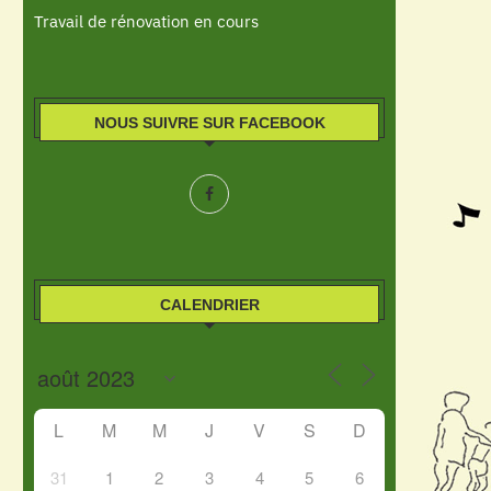
Travail de rénovation en cours
NOUS SUIVRE SUR FACEBOOK
CALENDRIER
L
M
M
J
V
S
D
31
1
2
3
4
5
6