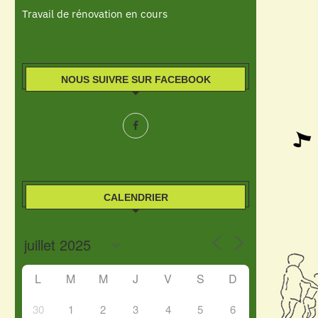
Travail de rénovation en cours
NOUS SUIVRE SUR FACEBOOK
CALENDRIER
L
M
M
J
V
S
D
30
1
2
3
4
5
6